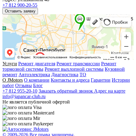
+7 812 900-20-55
Оставить заявку
Услуги
Ремонт двигателя
Ремонт трансмиссии
Ремонт
тормозной системы
Ремонт выхлопной системы
Кузовной
ремонт
Автоэлектрика
Диагностика
ТО
О JMotors
О компании
Контакты и адреса
Гарантии
Истории
работ
Отзывы
Блог
+7 812 955-20-10
Заказать обратный звонок
Адрес на карте
info@japancar-club.ru
Не является публичной офертой
© 2009-
2026 Все права защищены.