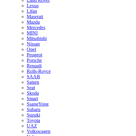
Land Rover
Lexus
Lifan
Maserati
Mazda
Mercedes
MINI
Mitsubishi
Nissan
Opel
Peugeot
Porsche
Renault
Rolls-Royce
SAAB
Saturn
Seat
Skoda
Smart
SsangYong
Subaru
Suzuki
Toyota
UAZ
Volkswagen