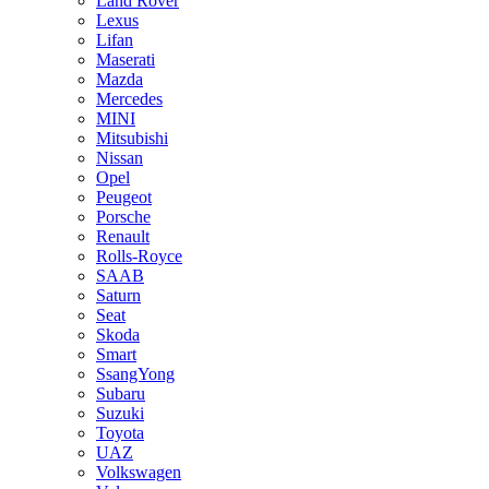
Land Rover
Lexus
Lifan
Maserati
Mazda
Mercedes
MINI
Mitsubishi
Nissan
Opel
Peugeot
Porsche
Renault
Rolls-Royce
SAAB
Saturn
Seat
Skoda
Smart
SsangYong
Subaru
Suzuki
Toyota
UAZ
Volkswagen