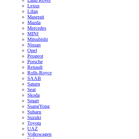
Land Rover
Lexus
Lifan
Maserati
Mazda
Mercedes
MINI
Mitsubishi
Nissan
Opel
Peugeot
Porsche
Renault
Rolls-Royce
SAAB
Saturn
Seat
Skoda
Smart
SsangYong
Subaru
Suzuki
Toyota
UAZ
Volkswagen