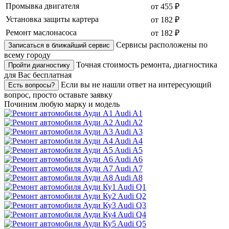
Промывка двигателя
от 455 ₽
Установка защиты картера
от 182 ₽
Ремонт маслонасоса
от 182 ₽
Сервисы расположены по
Записаться в ближайший сервис
всему городу
Точная стоимость ремонта, диагностика
Пройти диагностику
для Вас бесплатная
Если вы не нашли ответ на интересующий
Есть вопросы?
вопрос, просто оставьте заявку
Починим любую марку и модель
Audi A1
Audi A2
Audi A3
Audi A4
Audi A5
Audi A6
Audi A7
Audi A8
Audi Q1
Audi Q2
Audi Q3
Audi Q4
Audi Q5