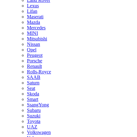
Land Rover
Lexus
Lifan
Maserati
Mazda
Mercedes
MINI
Mitsubishi
Nissan
Opel
Peugeot
Porsche
Renault
Rolls-Royce
SAAB
Saturn
Seat
Skoda
Smart
SsangYong
Subaru
Suzuki
Toyota
UAZ
Volkswagen