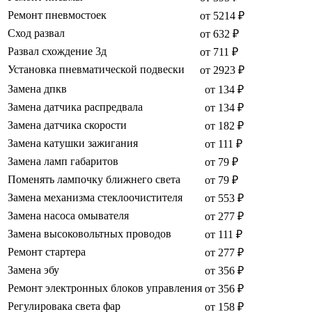
Ремонт пневмостоек
от 5214 ₽
Сход развал
от 632 ₽
Развал схождение 3д
от 711 ₽
Установка пневматической подвески
от 2923 ₽
Замена дпкв
от 134 ₽
Замена датчика распредвала
от 134 ₽
Замена датчика скорости
от 182 ₽
Замена катушки зажигания
от 111 ₽
Замена ламп габаритов
от 79 ₽
Поменять лампочку ближнего света
от 79 ₽
Замена механизма стеклоочистителя
от 553 ₽
Замена насоса омывателя
от 277 ₽
Замена высоковольтных проводов
от 111 ₽
Ремонт стартера
от 277 ₽
Замена эбу
от 356 ₽
Ремонт электронных блоков управления
от 356 ₽
Регулировака света фар
от 158 ₽