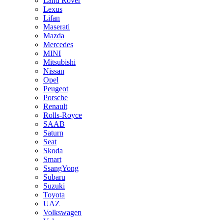
Land Rover
Lexus
Lifan
Maserati
Mazda
Mercedes
MINI
Mitsubishi
Nissan
Opel
Peugeot
Porsche
Renault
Rolls-Royce
SAAB
Saturn
Seat
Skoda
Smart
SsangYong
Subaru
Suzuki
Toyota
UAZ
Volkswagen