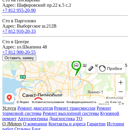
Адрес: Шафировский пр.22 к.5 с.2
+7 812 955-20-90
Сто в Парголово
Адрес: Выборгское ш.212В
+7 812 910-20-33
Сто в Центре
Адрес: ул.Шкапина 48
+7 812 900-20-55
Оставить заявку
Услуги
Ремонт двигателя
Ремонт трансмиссии
Ремонт
тормозной системы
Ремонт выхлопной системы
Кузовной
ремонт
Автоэлектрика
Диагностика
ТО
О JMotors
О компании
Контакты и адреса
Гарантии
Истории
работ
Отзывы
Блог