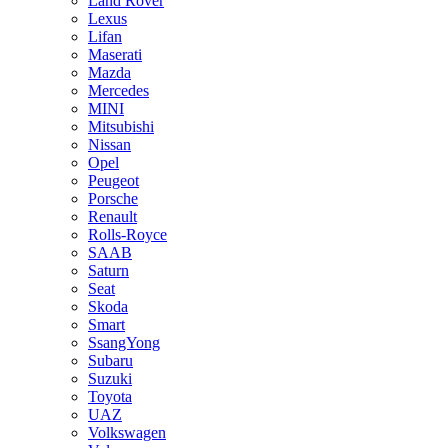
Land Rover
Lexus
Lifan
Maserati
Mazda
Mercedes
MINI
Mitsubishi
Nissan
Opel
Peugeot
Porsche
Renault
Rolls-Royce
SAAB
Saturn
Seat
Skoda
Smart
SsangYong
Subaru
Suzuki
Toyota
UAZ
Volkswagen