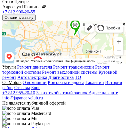
Сто в Центре
Адрес: ул.Шкапина 48
+7 812 900-20-55
Оставить заявку
Услуги
Ремонт двигателя
Ремонт трансмиссии
Ремонт
тормозной системы
Ремонт выхлопной системы
Кузовной
ремонт
Автоэлектрика
Диагностика
ТО
О JMotors
О компании
Контакты и адреса
Гарантии
Истории
работ
Отзывы
Блог
+7 812 955-20-10
Заказать обратный звонок
Адрес на карте
info@japancar-club.ru
Не является публичной офертой