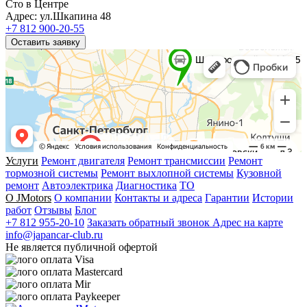
Сто в Центре
Адрес: ул.Шкапина 48
+7 812 900-20-55
Оставить заявку
Услуги
Ремонт двигателя
Ремонт трансмиссии
Ремонт
тормозной системы
Ремонт выхлопной системы
Кузовной
ремонт
Автоэлектрика
Диагностика
ТО
О JMotors
О компании
Контакты и адреса
Гарантии
Истории
работ
Отзывы
Блог
+7 812 955-20-10
Заказать обратный звонок
Адрес на карте
info@japancar-club.ru
Не является публичной офертой