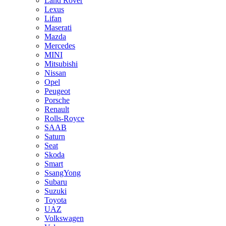
Land Rover
Lexus
Lifan
Maserati
Mazda
Mercedes
MINI
Mitsubishi
Nissan
Opel
Peugeot
Porsche
Renault
Rolls-Royce
SAAB
Saturn
Seat
Skoda
Smart
SsangYong
Subaru
Suzuki
Toyota
UAZ
Volkswagen