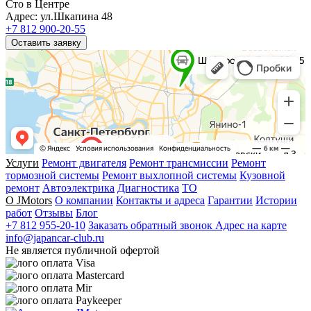
Сто в Центре
Адрес: ул.Шкапина 48
+7 812 900-20-55
Оставить заявку
Услуги
Ремонт двигателя
Ремонт трансмиссии
Ремонт
тормозной системы
Ремонт выхлопной системы
Кузовной
ремонт
Автоэлектрика
Диагностика
ТО
О JMotors
О компании
Контакты и адреса
Гарантии
Истории
работ
Отзывы
Блог
+7 812 955-20-10
Заказать обратный звонок
Адрес на карте
info@japancar-club.ru
Не является публичной офертой