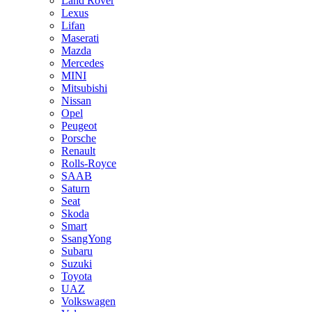
Land Rover
Lexus
Lifan
Maserati
Mazda
Mercedes
MINI
Mitsubishi
Nissan
Opel
Peugeot
Porsche
Renault
Rolls-Royce
SAAB
Saturn
Seat
Skoda
Smart
SsangYong
Subaru
Suzuki
Toyota
UAZ
Volkswagen