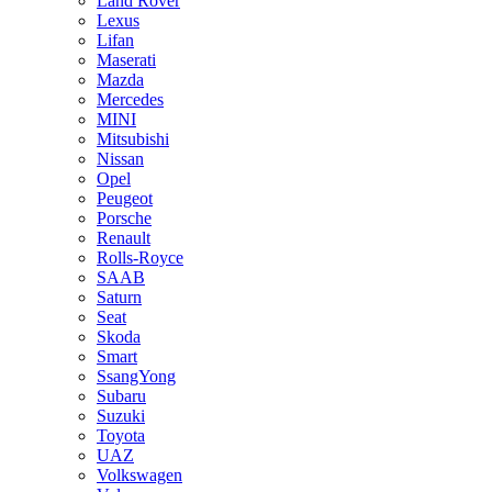
Land Rover
Lexus
Lifan
Maserati
Mazda
Mercedes
MINI
Mitsubishi
Nissan
Opel
Peugeot
Porsche
Renault
Rolls-Royce
SAAB
Saturn
Seat
Skoda
Smart
SsangYong
Subaru
Suzuki
Toyota
UAZ
Volkswagen