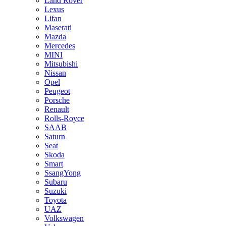
Land Rover
Lexus
Lifan
Maserati
Mazda
Mercedes
MINI
Mitsubishi
Nissan
Opel
Peugeot
Porsche
Renault
Rolls-Royce
SAAB
Saturn
Seat
Skoda
Smart
SsangYong
Subaru
Suzuki
Toyota
UAZ
Volkswagen