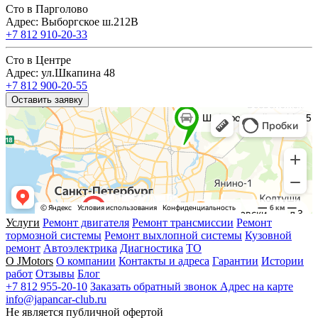
Сто в Парголово
Адрес: Выборгское ш.212В
+7 812 910-20-33
Сто в Центре
Адрес: ул.Шкапина 48
+7 812 900-20-55
Оставить заявку
Услуги
Ремонт двигателя
Ремонт трансмиссии
Ремонт
тормозной системы
Ремонт выхлопной системы
Кузовной
ремонт
Автоэлектрика
Диагностика
ТО
О JMotors
О компании
Контакты и адреса
Гарантии
Истории
работ
Отзывы
Блог
+7 812 955-20-10
Заказать обратный звонок
Адрес на карте
info@japancar-club.ru
Не является публичной офертой