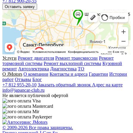
+7 812 900-20-55
Оставить заявку
Услуги
Ремонт двигателя
Ремонт трансмиссии
Ремонт
тормозной системы
Ремонт выхлопной системы
Кузовной
ремонт
Автоэлектрика
Диагностика
ТО
О JMotors
О компании
Контакты и адреса
Гарантии
Истории
работ
Отзывы
Блог
+7 812 955-20-10
Заказать обратный звонок
Адрес на карте
info@japancar-club.ru
Не является публичной офертой
© 2009-
2026 Все права защищены.
Группа компаний J-Cars.Su