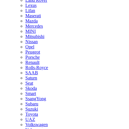
Land Rover
Lexus
Lifan
Maserati
Mazda
Mercedes
MINI
Mitsubishi
Nissan
Opel
Peugeot
Porsche
Renault
Rolls-Royce
SAAB
Saturn
Seat
Skoda
Smart
SsangYong
Subaru
Suzuki
Toyota
UAZ
Volkswagen