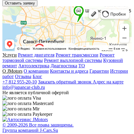
Оставить заявку
Услуги
Ремонт двигателя
Ремонт трансмиссии
Ремонт
тормозной системы
Ремонт выхлопной системы
Кузовной
ремонт
Автоэлектрика
Диагностика
ТО
О JMotors
О компании
Контакты и адреса
Гарантии
Истории
работ
Отзывы
Блог
+7 812 955-20-10
Заказать обратный звонок
Адрес на карте
info@japancar-club.ru
Не является публичной офертой
© 2009-
2026 Все права защищены.
Группа компаний J-Cars.Su