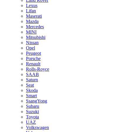
Land Rover
Lexus
Lifan
Maserati
Mazda
Mercedes
MINI
Mitsubishi
Nissan
Opel
Peugeot
Porsche
Renault
Rolls-Royce
SAAB
Saturn
Seat
Skoda
Smart
SsangYong
Subaru
Suzuki
Toyota
UAZ
Volkswagen