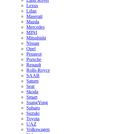
Land Rover
Lexus
Lifan
Maserati
Mazda
Mercedes
MINI
Mitsubishi
Nissan
Opel
Peugeot
Porsche
Renault
Rolls-Royce
SAAB
Saturn
Seat
Skoda
Smart
SsangYong
Subaru
Suzuki
Toyota
UAZ
Volkswagen