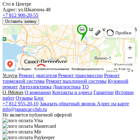
Сто в Центре
Адрес: ул.Шкапина 48
+7 812 900-20-55
Оставить заявку
Услуги
Ремонт двигателя
Ремонт трансмиссии
Ремонт
тормозной системы
Ремонт выхлопной системы
Кузовной
ремонт
Автоэлектрика
Диагностика
ТО
О JMotors
О компании
Контакты и адреса
Гарантии
Истории
работ
Отзывы
Блог
+7 812 955-20-10
Заказать обратный звонок
Адрес на карте
info@japancar-club.ru
Не является публичной офертой