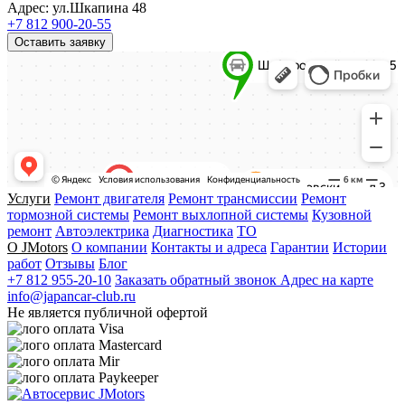
Адрес: ул.Шкапина 48
+7 812 900-20-55
Оставить заявку
Услуги
Ремонт двигателя
Ремонт трансмиссии
Ремонт
тормозной системы
Ремонт выхлопной системы
Кузовной
ремонт
Автоэлектрика
Диагностика
ТО
О JMotors
О компании
Контакты и адреса
Гарантии
Истории
работ
Отзывы
Блог
+7 812 955-20-10
Заказать обратный звонок
Адрес на карте
info@japancar-club.ru
Не является публичной офертой