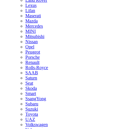
Land Rover
Lexus
Lifan
Maserati
Mazda
Mercedes
MINI
Mitsubishi
Nissan
Opel
Peugeot
Porsche
Renault
Rolls-Royce
SAAB
Saturn
Seat
Skoda
Smart
SsangYong
Subaru
Suzuki
Toyota
UAZ
Volkswagen