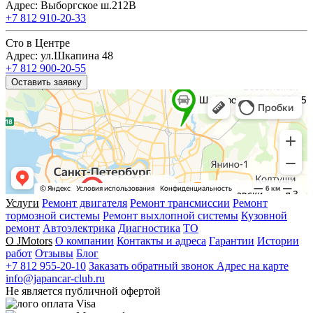
Адрес: Выборгское ш.212В
+7 812 910-20-33
Сто в Центре
Адрес: ул.Шкапина 48
+7 812 900-20-55
Оставить заявку
Услуги
Ремонт двигателя
Ремонт трансмиссии
Ремонт
тормозной системы
Ремонт выхлопной системы
Кузовной
ремонт
Автоэлектрика
Диагностика
ТО
О JMotors
О компании
Контакты и адреса
Гарантии
Истории
работ
Отзывы
Блог
+7 812 955-20-10
Заказать обратный звонок
Адрес на карте
info@japancar-club.ru
Не является публичной офертой