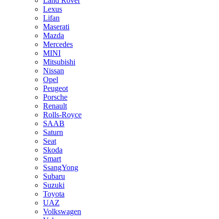
Land Rover
Lexus
Lifan
Maserati
Mazda
Mercedes
MINI
Mitsubishi
Nissan
Opel
Peugeot
Porsche
Renault
Rolls-Royce
SAAB
Saturn
Seat
Skoda
Smart
SsangYong
Subaru
Suzuki
Toyota
UAZ
Volkswagen