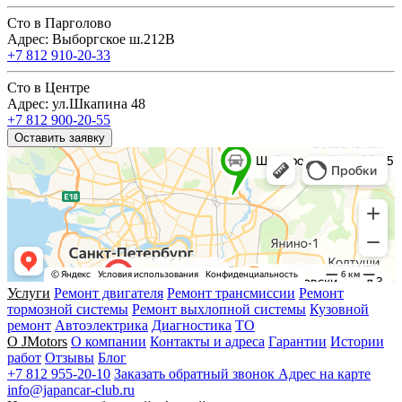
Сто в Парголово
Адрес: Выборгское ш.212В
+7 812 910-20-33
Сто в Центре
Адрес: ул.Шкапина 48
+7 812 900-20-55
Оставить заявку
Услуги
Ремонт двигателя
Ремонт трансмиссии
Ремонт
тормозной системы
Ремонт выхлопной системы
Кузовной
ремонт
Автоэлектрика
Диагностика
ТО
О JMotors
О компании
Контакты и адреса
Гарантии
Истории
работ
Отзывы
Блог
+7 812 955-20-10
Заказать обратный звонок
Адрес на карте
info@japancar-club.ru