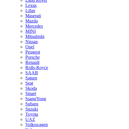
Land Rover
Lexus
Lifan
Maserati
Mazda
Mercedes
MINI
Mitsubishi
Nissan
Opel
Peugeot
Porsche
Renault
Rolls-Royce
SAAB
Saturn
Seat
Skoda
Smart
SsangYong
Subaru
Suzuki
Toyota
UAZ
Volkswagen