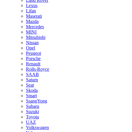
Land Rover
Lexus
Lifan
Maserati
Mazda
Mercedes
MINI
Mitsubishi
Nissan
Opel
Peugeot
Porsche
Renault
Rolls-Royce
SAAB
Saturn
Seat
Skoda
Smart
SsangYong
Subaru
Suzuki
Toyota
UAZ
Volkswagen