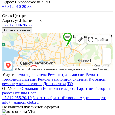
Адрес: Выборгское ш.212В
+7 812 910-20-33
Сто в Центре
Адрес: ул.Шкапина 48
+7 812 900-20-55
Оставить заявку
Услуги
Ремонт двигателя
Ремонт трансмиссии
Ремонт
тормозной системы
Ремонт выхлопной системы
Кузовной
ремонт
Автоэлектрика
Диагностика
ТО
О JMotors
О компании
Контакты и адреса
Гарантии
Истории
работ
Отзывы
Блог
+7 812 955-20-10
Заказать обратный звонок
Адрес на карте
info@japancar-club.ru
Не является публичной офертой