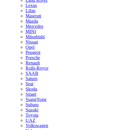
Land Rover
Lexus
Lifan
Maserati
Mazda
Mercedes
MINI
Mitsubishi
Nissan
Opel
Peugeot
Porsche
Renault
Rolls-Royce
SAAB
Saturn
Seat
Skoda
Smart
SsangYong
Subaru
Suzuki
Toyota
UAZ
Volkswagen