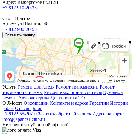
Адрес: Выборгское ш.212В
+7 812 910-20-33
Сто в Центре
Адрес: ул.Шкапина 48
+7 812 900-20-55
Оставить заявку
Услуги
Ремонт двигателя
Ремонт трансмиссии
Ремонт
тормозной системы
Ремонт выхлопной системы
Кузовной
ремонт
Автоэлектрика
Диагностика
ТО
О JMotors
О компании
Контакты и адреса
Гарантии
Истории
работ
Отзывы
Блог
+7 812 955-20-10
Заказать обратный звонок
Адрес на карте
info@japancar-club.ru
Не является публичной офертой