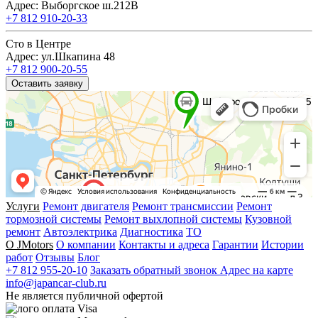
Адрес: Выборгское ш.212В
+7 812 910-20-33
Сто в Центре
Адрес: ул.Шкапина 48
+7 812 900-20-55
Оставить заявку
Услуги
Ремонт двигателя
Ремонт трансмиссии
Ремонт
тормозной системы
Ремонт выхлопной системы
Кузовной
ремонт
Автоэлектрика
Диагностика
ТО
О JMotors
О компании
Контакты и адреса
Гарантии
Истории
работ
Отзывы
Блог
+7 812 955-20-10
Заказать обратный звонок
Адрес на карте
info@japancar-club.ru
Не является публичной офертой