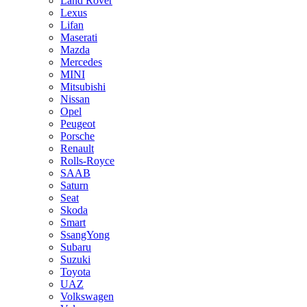
Land Rover
Lexus
Lifan
Maserati
Mazda
Mercedes
MINI
Mitsubishi
Nissan
Opel
Peugeot
Porsche
Renault
Rolls-Royce
SAAB
Saturn
Seat
Skoda
Smart
SsangYong
Subaru
Suzuki
Toyota
UAZ
Volkswagen