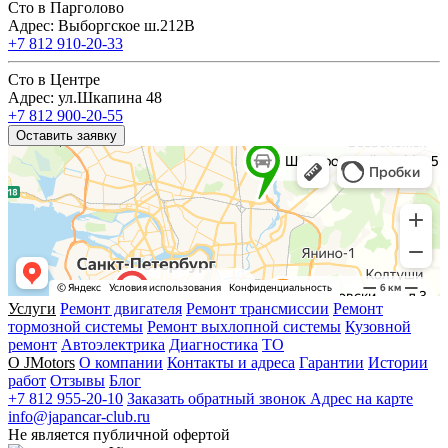
Сто в Парголово
Адрес: Выборгское ш.212В
+7 812 910-20-33
Сто в Центре
Адрес: ул.Шкапина 48
+7 812 900-20-55
Оставить заявку
Услуги
Ремонт двигателя
Ремонт трансмиссии
Ремонт
тормозной системы
Ремонт выхлопной системы
Кузовной
ремонт
Автоэлектрика
Диагностика
ТО
О JMotors
О компании
Контакты и адреса
Гарантии
Истории
работ
Отзывы
Блог
+7 812 955-20-10
Заказать обратный звонок
Адрес на карте
info@japancar-club.ru
Не является публичной офертой