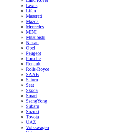
Land Rover
Lexus
Lifan
Maserati
Mazda
Mercedes
MINI
Mitsubishi
Nissan
Opel
Peugeot
Porsche
Renault
Rolls-Royce
SAAB
Saturn
Seat
Skoda
Smart
SsangYong
Subaru
Suzuki
Toyota
UAZ
Volkswagen