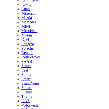
Land Rover
Lexus
Lifan
Maserati
Mazda
Mercedes
MINI
Mitsubishi
Nissan
Opel
Peugeot
Porsche
Renault
Rolls-Royce
SAAB
Saturn
Seat
Skoda
Smart
SsangYong
Subaru
Suzuki
Toyota
UAZ
Volkswagen