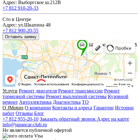
Адрес: Выборгское ш.212В
+7 812 910-20-33
Сто в Центре
Адрес: ул.Шкапина 48
+7 812 900-20-55
Оставить заявку
Услуги
Ремонт двигателя
Ремонт трансмиссии
Ремонт
тормозной системы
Ремонт выхлопной системы
Кузовной
ремонт
Автоэлектрика
Диагностика
ТО
О JMotors
О компании
Контакты и адреса
Гарантии
Истории
работ
Отзывы
Блог
+7 812 955-20-10
Заказать обратный звонок
Адрес на карте
info@japancar-club.ru
Не является публичной офертой