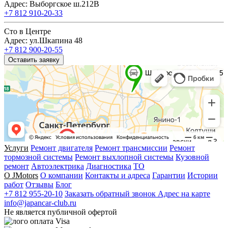
Адрес: Выборгское ш.212В
+7 812 910-20-33
Сто в Центре
Адрес: ул.Шкапина 48
+7 812 900-20-55
Оставить заявку
Услуги
Ремонт двигателя
Ремонт трансмиссии
Ремонт
тормозной системы
Ремонт выхлопной системы
Кузовной
ремонт
Автоэлектрика
Диагностика
ТО
О JMotors
О компании
Контакты и адреса
Гарантии
Истории
работ
Отзывы
Блог
+7 812 955-20-10
Заказать обратный звонок
Адрес на карте
info@japancar-club.ru
Не является публичной офертой