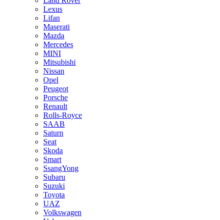
Land Rover
Lexus
Lifan
Maserati
Mazda
Mercedes
MINI
Mitsubishi
Nissan
Opel
Peugeot
Porsche
Renault
Rolls-Royce
SAAB
Saturn
Seat
Skoda
Smart
SsangYong
Subaru
Suzuki
Toyota
UAZ
Volkswagen