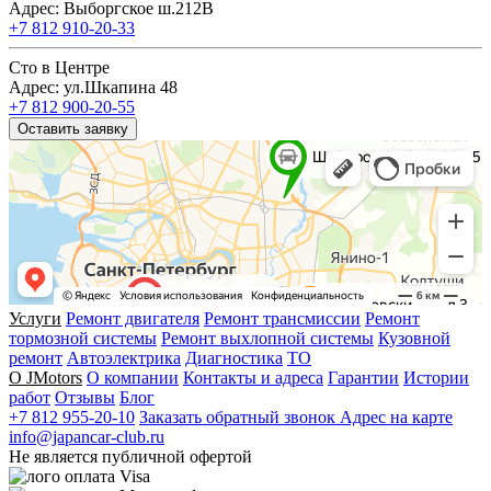
Адрес: Выборгское ш.212В
+7 812 910-20-33
Сто в Центре
Адрес: ул.Шкапина 48
+7 812 900-20-55
Оставить заявку
Услуги
Ремонт двигателя
Ремонт трансмиссии
Ремонт
тормозной системы
Ремонт выхлопной системы
Кузовной
ремонт
Автоэлектрика
Диагностика
ТО
О JMotors
О компании
Контакты и адреса
Гарантии
Истории
работ
Отзывы
Блог
+7 812 955-20-10
Заказать обратный звонок
Адрес на карте
info@japancar-club.ru
Не является публичной офертой