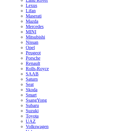
Land Rover
Lexus
Lifan
Maserati
Mazda
Mercedes
MINI
Mitsubishi
Nissan
Opel
Peugeot
Porsche
Renault
Rolls-Royce
SAAB
Saturn
Seat
Skoda
Smart
SsangYong
Subaru
Suzuki
Toyota
UAZ
Volkswagen