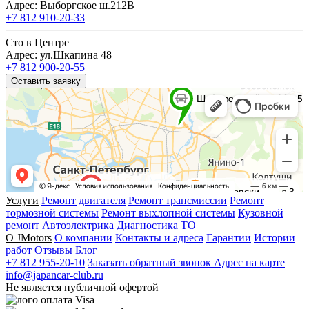
Адрес: Выборгское ш.212В
+7 812 910-20-33
Сто в Центре
Адрес: ул.Шкапина 48
+7 812 900-20-55
Оставить заявку
Услуги
Ремонт двигателя
Ремонт трансмиссии
Ремонт
тормозной системы
Ремонт выхлопной системы
Кузовной
ремонт
Автоэлектрика
Диагностика
ТО
О JMotors
О компании
Контакты и адреса
Гарантии
Истории
работ
Отзывы
Блог
+7 812 955-20-10
Заказать обратный звонок
Адрес на карте
info@japancar-club.ru
Не является публичной офертой