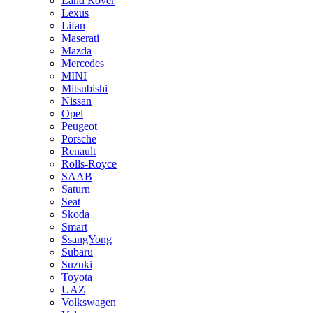
Land Rover
Lexus
Lifan
Maserati
Mazda
Mercedes
MINI
Mitsubishi
Nissan
Opel
Peugeot
Porsche
Renault
Rolls-Royce
SAAB
Saturn
Seat
Skoda
Smart
SsangYong
Subaru
Suzuki
Toyota
UAZ
Volkswagen