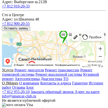
Адрес: Выборгское ш.212В
+7 812 910-20-33
Сто в Центре
Адрес: ул.Шкапина 48
+7 812 900-20-55
Оставить заявку
Услуги
Ремонт двигателя
Ремонт трансмиссии
Ремонт
тормозной системы
Ремонт выхлопной системы
Кузовной
ремонт
Автоэлектрика
Диагностика
ТО
О JMotors
О компании
Контакты и адреса
Гарантии
Истории
работ
Отзывы
Блог
+7 812 955-20-10
Заказать обратный звонок
Адрес на карте
info@japancar-club.ru
Не является публичной офертой