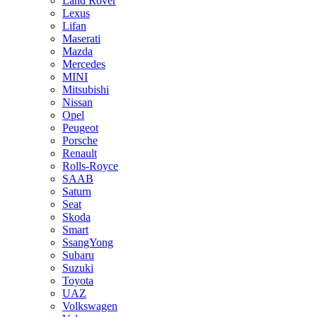
Land Rover
Lexus
Lifan
Maserati
Mazda
Mercedes
MINI
Mitsubishi
Nissan
Opel
Peugeot
Porsche
Renault
Rolls-Royce
SAAB
Saturn
Seat
Skoda
Smart
SsangYong
Subaru
Suzuki
Toyota
UAZ
Volkswagen