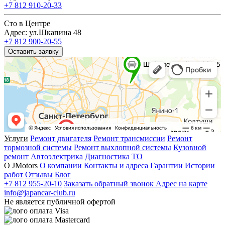
+7 812 910-20-33
Сто в Центре
Адрес: ул.Шкапина 48
+7 812 900-20-55
Оставить заявку
Услуги
Ремонт двигателя
Ремонт трансмиссии
Ремонт
тормозной системы
Ремонт выхлопной системы
Кузовной
ремонт
Автоэлектрика
Диагностика
ТО
О JMotors
О компании
Контакты и адреса
Гарантии
Истории
работ
Отзывы
Блог
+7 812 955-20-10
Заказать обратный звонок
Адрес на карте
info@japancar-club.ru
Не является публичной офертой