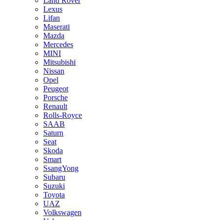
Land Rover
Lexus
Lifan
Maserati
Mazda
Mercedes
MINI
Mitsubishi
Nissan
Opel
Peugeot
Porsche
Renault
Rolls-Royce
SAAB
Saturn
Seat
Skoda
Smart
SsangYong
Subaru
Suzuki
Toyota
UAZ
Volkswagen