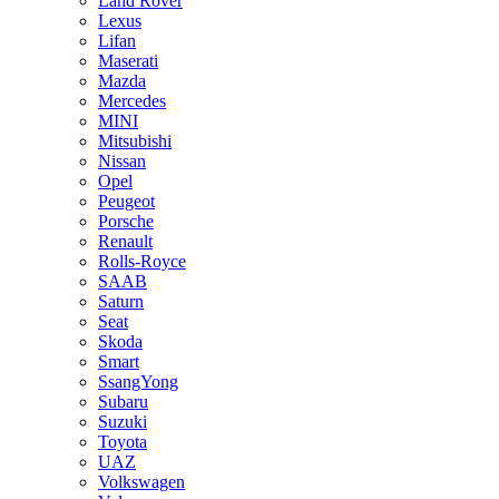
Land Rover
Lexus
Lifan
Maserati
Mazda
Mercedes
MINI
Mitsubishi
Nissan
Opel
Peugeot
Porsche
Renault
Rolls-Royce
SAAB
Saturn
Seat
Skoda
Smart
SsangYong
Subaru
Suzuki
Toyota
UAZ
Volkswagen