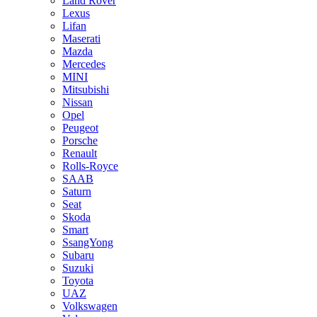
Land Rover
Lexus
Lifan
Maserati
Mazda
Mercedes
MINI
Mitsubishi
Nissan
Opel
Peugeot
Porsche
Renault
Rolls-Royce
SAAB
Saturn
Seat
Skoda
Smart
SsangYong
Subaru
Suzuki
Toyota
UAZ
Volkswagen