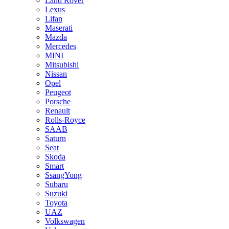
Land Rover
Lexus
Lifan
Maserati
Mazda
Mercedes
MINI
Mitsubishi
Nissan
Opel
Peugeot
Porsche
Renault
Rolls-Royce
SAAB
Saturn
Seat
Skoda
Smart
SsangYong
Subaru
Suzuki
Toyota
UAZ
Volkswagen