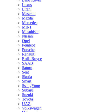
Land Rover
Lexus
Lifan
Maserati
Mazda
Mercedes
MINI
Mitsubishi
Nissan
Opel
Peugeot
Porsche
Renault
Rolls-Royce
SAAB
Saturn
Seat
Skoda
Smart
SsangYong
Subaru
Suzuki
Toyota
UAZ
Volkswagen