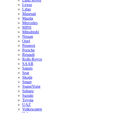
Land Rover
Lexus
Lifan
Maserati
Mazda
Mercedes
MINI
Mitsubishi
Nissan
Opel
Peugeot
Porsche
Renault
Rolls-Royce
SAAB
Saturn
Seat
Skoda
Smart
SsangYong
Subaru
Suzuki
Toyota
UAZ
Volkswagen