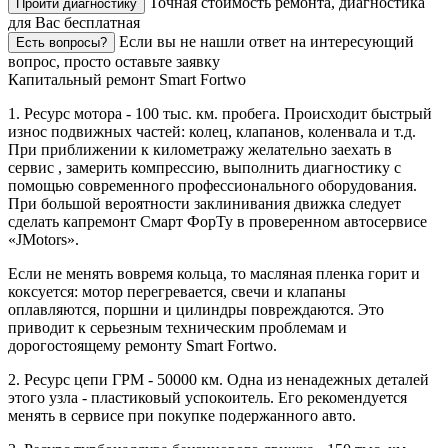
Точная стоимость ремонта, диагностика
Пройти диагностику
для Вас бесплатная
Если вы не нашли ответ на интересующий
Есть вопросы?
вопрос, просто оставьте заявку
Капитальный ремонт Smart Fortwo
1. Ресурс мотора - 100 тыс. км. пробега. Происходит быстрый
износ подвижных частей: колец, клапанов, коленвала и т.д.
При приближении к километражу желательно заехать в
сервис , замерить компрессию, выполнить диагностику с
помощью современного профессионального оборудования.
При большой вероятности заклинивания движка следует
сделать капремонт Смарт ФорТу в проверенном автосервисе
«JMotors».
Если не менять вовремя кольца, то масляная пленка горит и
коксуется: мотор перегревается, свечи и клапаны
оплавляются, поршни и цилиндры повреждаются. Это
приводит к серьезным техническим проблемам и
дорогостоящему ремонту Smart Fortwo.
2. Ресурс цепи ГРМ - 50000 км. Одна из ненадежных деталей
этого узла - пластиковый успокоитель. Его рекомендуется
менять в сервисе при покупке подержанного авто.