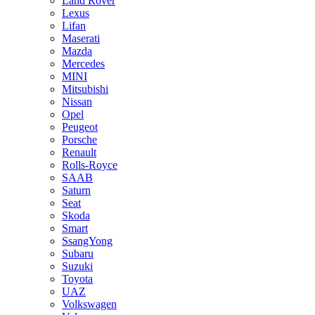
Land Rover
Lexus
Lifan
Maserati
Mazda
Mercedes
MINI
Mitsubishi
Nissan
Opel
Peugeot
Porsche
Renault
Rolls-Royce
SAAB
Saturn
Seat
Skoda
Smart
SsangYong
Subaru
Suzuki
Toyota
UAZ
Volkswagen