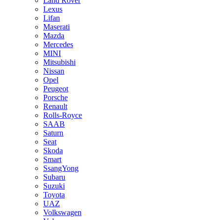
Land Rover
Lexus
Lifan
Maserati
Mazda
Mercedes
MINI
Mitsubishi
Nissan
Opel
Peugeot
Porsche
Renault
Rolls-Royce
SAAB
Saturn
Seat
Skoda
Smart
SsangYong
Subaru
Suzuki
Toyota
UAZ
Volkswagen