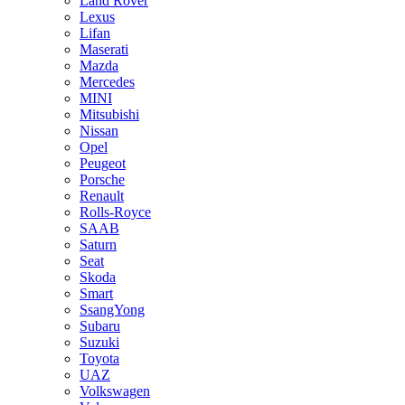
Land Rover
Lexus
Lifan
Maserati
Mazda
Mercedes
MINI
Mitsubishi
Nissan
Opel
Peugeot
Porsche
Renault
Rolls-Royce
SAAB
Saturn
Seat
Skoda
Smart
SsangYong
Subaru
Suzuki
Toyota
UAZ
Volkswagen