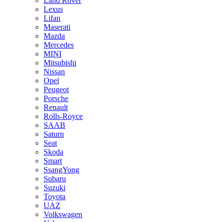
Land Rover
Lexus
Lifan
Maserati
Mazda
Mercedes
MINI
Mitsubishi
Nissan
Opel
Peugeot
Porsche
Renault
Rolls-Royce
SAAB
Saturn
Seat
Skoda
Smart
SsangYong
Subaru
Suzuki
Toyota
UAZ
Volkswagen