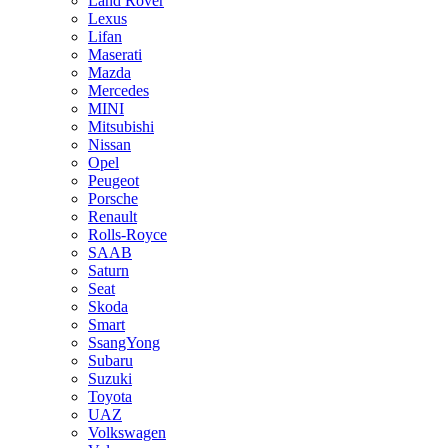
Land Rover
Lexus
Lifan
Maserati
Mazda
Mercedes
MINI
Mitsubishi
Nissan
Opel
Peugeot
Porsche
Renault
Rolls-Royce
SAAB
Saturn
Seat
Skoda
Smart
SsangYong
Subaru
Suzuki
Toyota
UAZ
Volkswagen