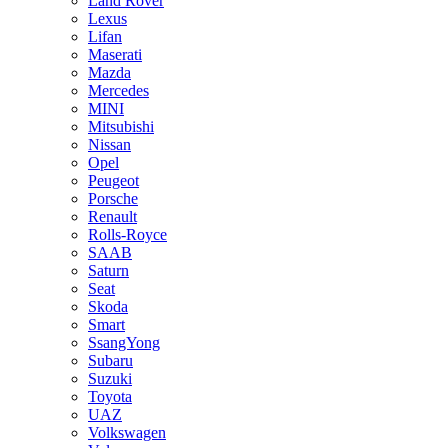
Land Rover
Lexus
Lifan
Maserati
Mazda
Mercedes
MINI
Mitsubishi
Nissan
Opel
Peugeot
Porsche
Renault
Rolls-Royce
SAAB
Saturn
Seat
Skoda
Smart
SsangYong
Subaru
Suzuki
Toyota
UAZ
Volkswagen