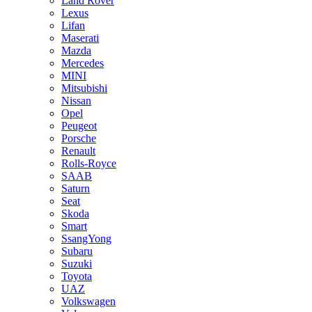
Land Rover
Lexus
Lifan
Maserati
Mazda
Mercedes
MINI
Mitsubishi
Nissan
Opel
Peugeot
Porsche
Renault
Rolls-Royce
SAAB
Saturn
Seat
Skoda
Smart
SsangYong
Subaru
Suzuki
Toyota
UAZ
Volkswagen