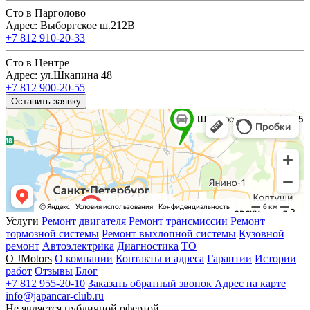
Сто в Парголово
Адрес: Выборгское ш.212В
+7 812 910-20-33
Сто в Центре
Адрес: ул.Шкапина 48
+7 812 900-20-55
Оставить заявку
Услуги
Ремонт двигателя
Ремонт трансмиссии
Ремонт
тормозной системы
Ремонт выхлопной системы
Кузовной
ремонт
Автоэлектрика
Диагностика
ТО
О JMotors
О компании
Контакты и адреса
Гарантии
Истории
работ
Отзывы
Блог
+7 812 955-20-10
Заказать обратный звонок
Адрес на карте
info@japancar-club.ru
Не является публичной офертой