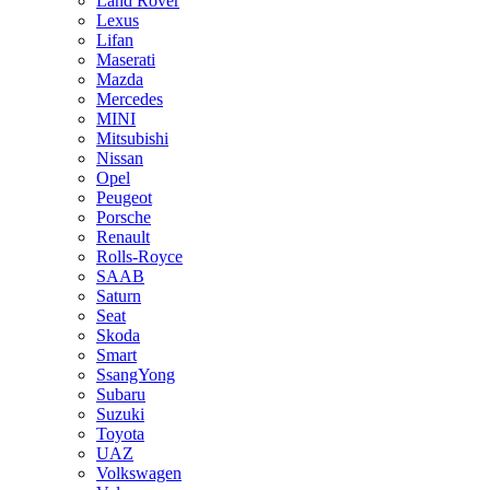
Land Rover
Lexus
Lifan
Maserati
Mazda
Mercedes
MINI
Mitsubishi
Nissan
Opel
Peugeot
Porsche
Renault
Rolls-Royce
SAAB
Saturn
Seat
Skoda
Smart
SsangYong
Subaru
Suzuki
Toyota
UAZ
Volkswagen