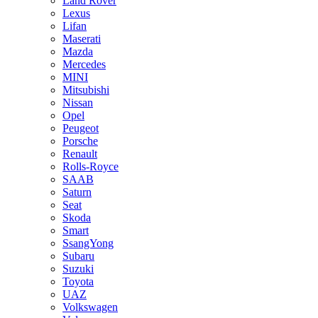
Land Rover
Lexus
Lifan
Maserati
Mazda
Mercedes
MINI
Mitsubishi
Nissan
Opel
Peugeot
Porsche
Renault
Rolls-Royce
SAAB
Saturn
Seat
Skoda
Smart
SsangYong
Subaru
Suzuki
Toyota
UAZ
Volkswagen