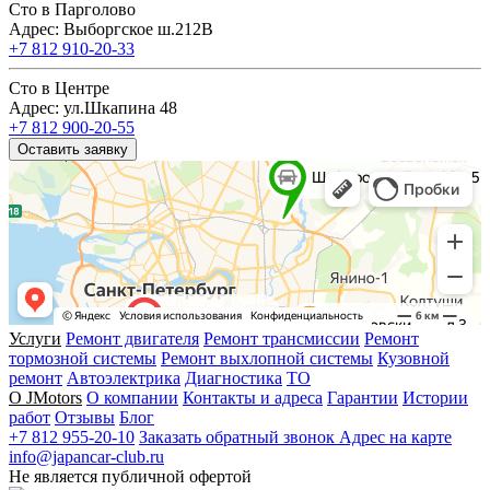
Сто в Парголово
Адрес: Выборгское ш.212В
+7 812 910-20-33
Сто в Центре
Адрес: ул.Шкапина 48
+7 812 900-20-55
Оставить заявку
Услуги
Ремонт двигателя
Ремонт трансмиссии
Ремонт
тормозной системы
Ремонт выхлопной системы
Кузовной
ремонт
Автоэлектрика
Диагностика
ТО
О JMotors
О компании
Контакты и адреса
Гарантии
Истории
работ
Отзывы
Блог
+7 812 955-20-10
Заказать обратный звонок
Адрес на карте
info@japancar-club.ru
Не является публичной офертой