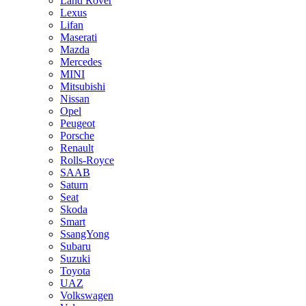
Land Rover
Lexus
Lifan
Maserati
Mazda
Mercedes
MINI
Mitsubishi
Nissan
Opel
Peugeot
Porsche
Renault
Rolls-Royce
SAAB
Saturn
Seat
Skoda
Smart
SsangYong
Subaru
Suzuki
Toyota
UAZ
Volkswagen