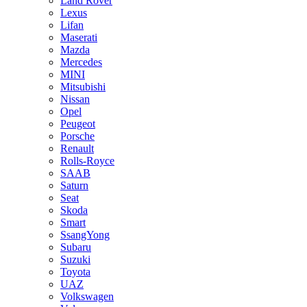
Land Rover
Lexus
Lifan
Maserati
Mazda
Mercedes
MINI
Mitsubishi
Nissan
Opel
Peugeot
Porsche
Renault
Rolls-Royce
SAAB
Saturn
Seat
Skoda
Smart
SsangYong
Subaru
Suzuki
Toyota
UAZ
Volkswagen