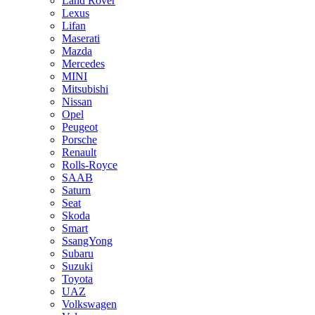
Land Rover
Lexus
Lifan
Maserati
Mazda
Mercedes
MINI
Mitsubishi
Nissan
Opel
Peugeot
Porsche
Renault
Rolls-Royce
SAAB
Saturn
Seat
Skoda
Smart
SsangYong
Subaru
Suzuki
Toyota
UAZ
Volkswagen