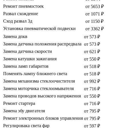
Ремонт пневмостоек
от 5653 ₽
Развал схождение
от 1071 ₽
Сход развал 3д
от 1150 ₽
Установка пневматической подвески
от 3362 ₽
Замена дпкв
от 573 ₽
Замена датчика положения распредвала
от 573 ₽
Замена датчика скорости
от 621 ₽
Замена катушки зажигания
от 550 ₽
Замена ламп габаритов
от 518 ₽
Поменять лампу ближнего света
от 518 ₽
Замена механизма стеклоочистителя
от 992 ₽
Замена моторчика стеклоомывателя
от 716 ₽
Замена проводов высокого напряжения
от 550 ₽
Ремонт стартера
от 716 ₽
Замена эбу двигателя
от 795 ₽
Ремонт электронных блоков управления
от 795 ₽
Регулировака света фар
от 597 ₽