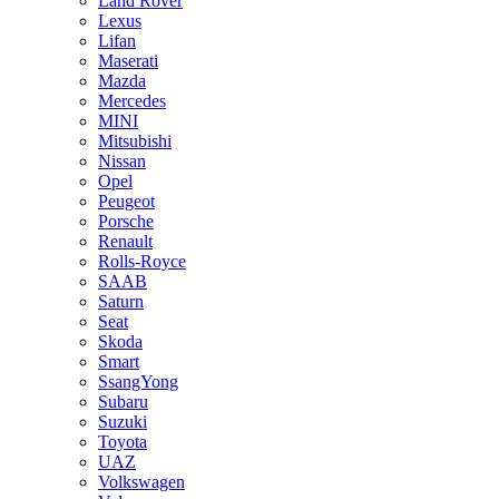
Land Rover
Lexus
Lifan
Maserati
Mazda
Mercedes
MINI
Mitsubishi
Nissan
Opel
Peugeot
Porsche
Renault
Rolls-Royce
SAAB
Saturn
Seat
Skoda
Smart
SsangYong
Subaru
Suzuki
Toyota
UAZ
Volkswagen