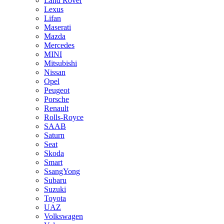
Land Rover
Lexus
Lifan
Maserati
Mazda
Mercedes
MINI
Mitsubishi
Nissan
Opel
Peugeot
Porsche
Renault
Rolls-Royce
SAAB
Saturn
Seat
Skoda
Smart
SsangYong
Subaru
Suzuki
Toyota
UAZ
Volkswagen