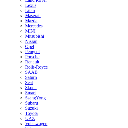
Land Rover
Lexus
Lifan
Maserati
Mazda
Mercedes
MINI
Mitsubishi
Nissan
Opel
Peugeot
Porsche
Renault
Rolls-Royce
SAAB
Saturn
Seat
Skoda
Smart
SsangYong
Subaru
Suzuki
Toyota
UAZ
Volkswagen