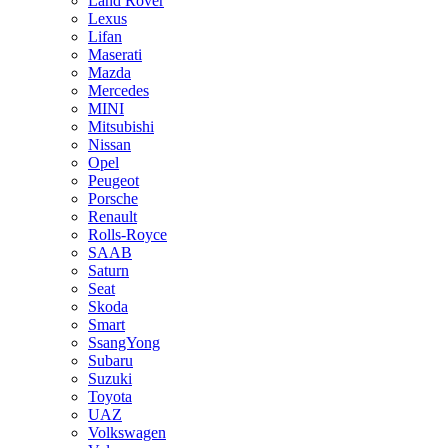
Land Rover
Lexus
Lifan
Maserati
Mazda
Mercedes
MINI
Mitsubishi
Nissan
Opel
Peugeot
Porsche
Renault
Rolls-Royce
SAAB
Saturn
Seat
Skoda
Smart
SsangYong
Subaru
Suzuki
Toyota
UAZ
Volkswagen